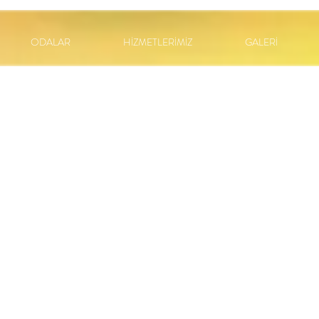
ODALAR
HİZMETLERİMİZ
GALERİ