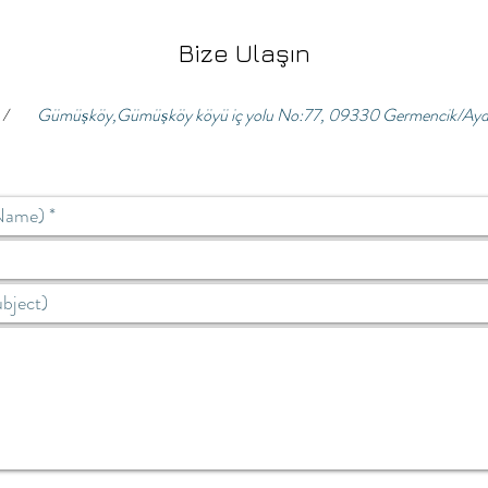
Bize Ulaşın
/
Gümü
köy,Gümü
köy köyü iç yolu No:77, 09330 Germencik/Ayd
ş
ş