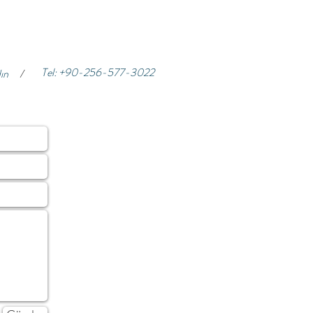
Tel: +90-256-577-3022
ın
/